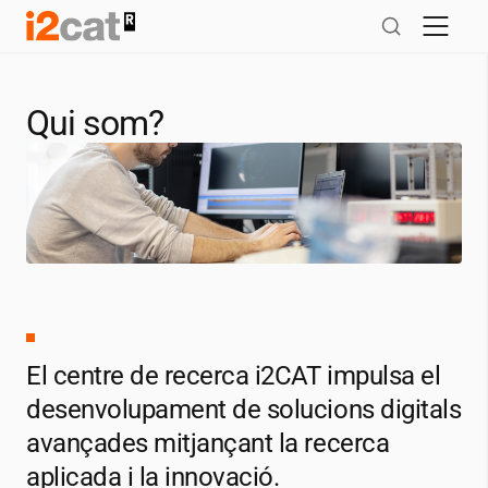
Salta
al
contingut
Qui som?
El centre de recerca
i2CAT
impulsa el
desenvolupament de solucions digitals
avançades mitjançant la recerca
aplicada i la innovació.