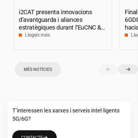
i2CAT
presenta innovacions
Final
d’avantguarda i aliances
6GDI
estratègiques durant l’EuCNC &
hacia
6G Summit 2026
Llegeix més
Lle
MÉS NOTÍCIES
T’interessen les xarxes i serveis intel·ligents
5G/6G?
CONTACTE