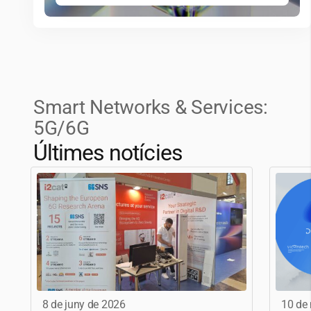
Smart Networks & Services:
5G/6G
Últimes notícies
8 de juny de 2026
10 de