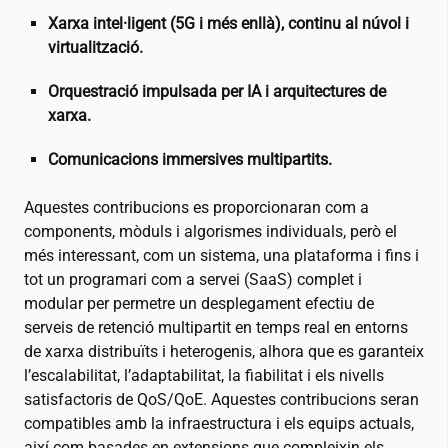
Xarxa intel·ligent (5G i més enllà), continu al núvol i
virtualització.
Orquestració impulsada per IA i arquitectures de
xarxa.
Comunicacions immersives multipartits.
Aquestes contribucions es proporcionaran com a
components, mòduls i algorismes individuals, però el
més interessant, com un sistema, una plataforma i fins i
tot un programari com a servei (SaaS) complet i
modular per permetre un desplegament efectiu de
serveis de retenció multipartit en temps real en entorns
de xarxa distribuïts i heterogenis, alhora que es garanteix
l’escalabilitat, l’adaptabilitat, la fiabilitat i els nivells
satisfactoris de QoS/QoE. Aquestes contribucions seran
compatibles amb la infraestructura i els equips actuals,
així com basades en extensions que compleixin els