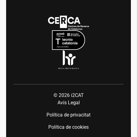
Transparència
Notícies
Media
Integritat i Bon Govern
Esdeveniments
Mobilitat
Equitat i diversitat
Sala de premsa
Indústria 5.0
Talent
© 2026
i2CAT
Avís Legal
Política de privacitat
Política de cookies