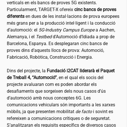
verticals en els bancs de proves 5G existents.
Particularment, TARGET-X ofereix
cinc bancs de proves
diferents
en dues de les instal·lacions de prova europees
més grans per a la producció intel·ligent i la conducció
d’automoció: el
5G-Industry Campus Europe
a Aachen,
Alemanya, i el
Testbed
d’Automoció d’Idiada a prop de
Barcelona, Espanya. Es desplegaran cinc bancs de
proves dins d’aquests llocs de prova: Automoció,
Fabricació, Robòtica, Construcció i Energia.
Dins del projecte, la
Fundació
i2CAT
liderarà el Paquet
de Treball 4, “Automoció”
, en el qual els socis del
projecte avaluaran com es poden abordar els
desafiaments que sorgeixen dels nous casos d’ús
d’automoció amb nous conceptes 6G. Les
comunicacions vehiculars són importants a les xarxes
mòbils, ja que presenten mobilitat
de facto
i sovint es
refereixen a comunicacions crítiques o de seguretat.
S’analitzaran els requisits específics de diversos casos