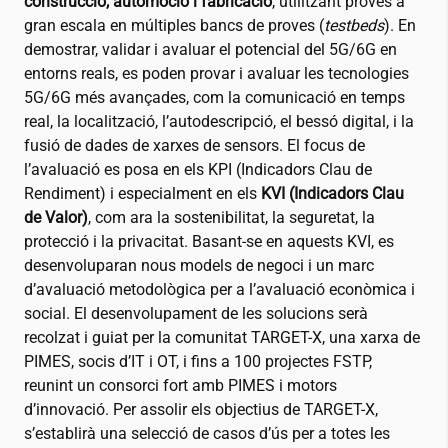
construcció, automoció i fabricació
, utilitzant proves a
gran escala en múltiples bancs de proves (
testbeds
). En
demostrar, validar i avaluar el potencial del 5G/6G en
entorns reals, es poden provar i avaluar les tecnologies
5G/6G més avançades, com la comunicació en temps
real, la localització, l’autodescripció, el bessó digital, i la
fusió de dades de xarxes de sensors. El focus de
l’avaluació es posa en els KPI (Indicadors Clau de
Rendiment) i especialment en els
KVI (Indicadors Clau
de Valor)
, com ara la sostenibilitat, la seguretat, la
protecció i la privacitat. Basant-se en aquests KVI, es
desenvoluparan nous models de negoci i un marc
d’avaluació metodològica per a l’avaluació econòmica i
social. El desenvolupament de les solucions serà
recolzat i guiat per la comunitat TARGET-X, una xarxa de
PIMES, socis d’IT i OT, i fins a 100 projectes FSTP,
reunint un consorci fort amb PIMES i motors
d’innovació. Per assolir els objectius de TARGET-X,
s’establirà una selecció de casos d’ús per a totes les