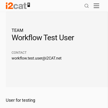
Salta
al
contingut
TEAM
Workflow Test User
CONTACT
workflow.test.user@
i2CAT
.net
User for testing