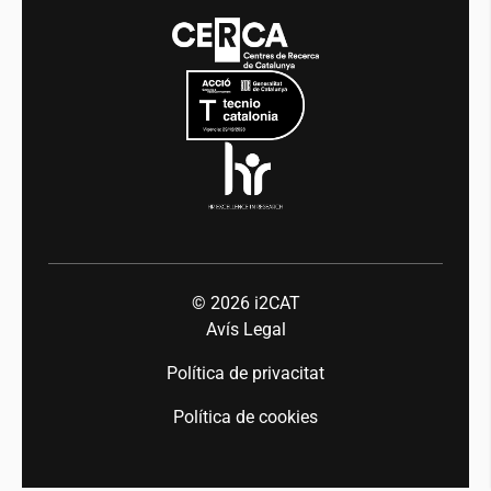
Media
Integritat i Bon Govern
Esdeveniments
Mobilitat
Equitat i diversitat
Sala de premsa
Indústria 5.0
Talent
© 2026
i2CAT
Avís Legal
Política de privacitat
Política de cookies