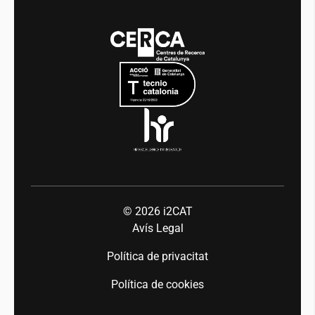
Media
Integritat i Bon Govern
Esdeveniments
Mobilitat
Equitat i diversitat
Sala de premsa
Indústria 5.0
Talent
© 2026
i2CAT
Avís Legal
Política de privacitat
Política de cookies