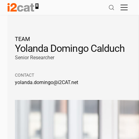
Salta
al
contingut
TEAM
Yolanda Domingo Calduch
Senior Researcher
CONTACT
yolanda.domingo@
i2CAT
.net