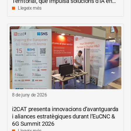
Territorial, que impulsa solucions d’IA en
català per reduir les bretxes socials i
Llegeix més
digitals
8 de juny de 2026
i2CAT
presenta innovacions d’avantguarda
i aliances estratègiques durant l’EuCNC &
6G Summit 2026
Llegeix més