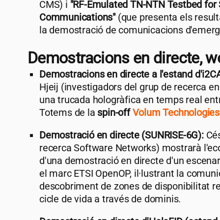
CMS) i
"RF-Emulated TN-NTN Testbed for S
Communications"
(que presenta els resul
la demostració de comunicacions d'emerg
Demostracions en directe, 
Demostracions en directe a l'estand d'
i2C
Hjeij (investigadors del grup de recerca 
una trucada hologràfica en temps real entr
Totems de la
spin-off
Volum Technologies
Demostració en directe (SUNRISE-6G):
Cés
recerca Software Networks) mostrarà l'e
d'una demostració en directe d'un escenari
el marc ETSI OpenOP, il·lustrant la comuni
descobriment de zones de disponibilitat r
cicle de vida a través de dominis.