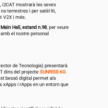
,
i2CAT
mostrarà les seves
o terrestres i per satèl·lit,
t V2X i més.
l
Main Hall, estand n.98
, per veure
r amb el nostre personal
ector de Tecnologia) presentarà
AT
dins del projecte
SUNRISE-6G
st bessó digital permet als
 xApps i rApps en un entorn que