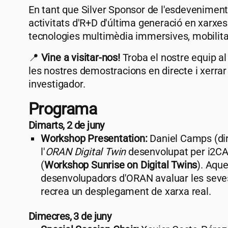
En tant que Silver Sponsor de l'esdeveniment
activitats d'R+D d'última generació en xarxes n
tecnologies multimèdia immersives, mobilita
📍
Vine a visitar-nos!
Troba el nostre equip a
les nostres demostracions en directe i xerra
investigador.
Programa
Dimarts, 2 de juny
Workshop Presentation:
Daniel Camps (dir
l'
ORAN Digital Twin
desenvolupat per
i2C
(
Workshop Sunrise on Digital Twins
). Aque
desenvolupadors d'ORAN avaluar les seves
recrea un desplegament de xarxa real.
Dimecres, 3 de juny