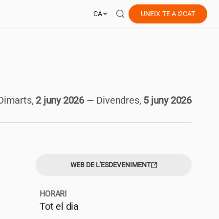
CA
UNEIX-TE A
i2CAT
Dimarts,
2 juny 2026
—
Divendres,
5 juny 2026
WEB DE L'ESDEVENIMENT
HORARI
Tot el dia