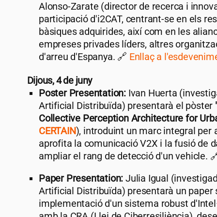
Alonso-Zarate (director de recerca i innov
participació d'
i2CAT
, centrant-se en els res
bàsiques adquirides, així com en les ali
empreses privades líders, altres organitzac
d'arreu d'Espanya. 🔗
Enllaç a l'esdevenim
Dijous, 4 de juny
Poster Presentation:
Ivan Huerta (investiga
Artificial Distribuïda) presentarà el pòster
Collective Perception Architecture for Ur
CERTAIN
), introduint un marc integral per 
aprofita la comunicació V2X i la fusió de 
ampliar el rang de detecció d'un vehicle. 
Paper Presentation:
Julia Igual (investigad
Artificial Distribuïda) presentarà un paper 
implementació d'un sistema robust d'Intel
amb la CRA (Llei de Ciberresiliència), des