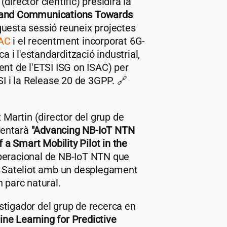
director científic) presidirà la
g and Communications Towards
 aquesta sessió reuneix projectes
AC
i el recentment incorporat 6G-
i l'estandardització industrial,
ent de l'ETSI ISG on ISAC) per
SI i la Release 20 de 3GPP. 🔗
artin (director del grup de
sentarà
"Advancing NB-IoT NTN
a Smart Mobility Pilot in the
operacional de NB-IoT NTN que
er Sateliot amb un desplegament
 parc natural.
stigador del grup de recerca en
ine Learning for Predictive