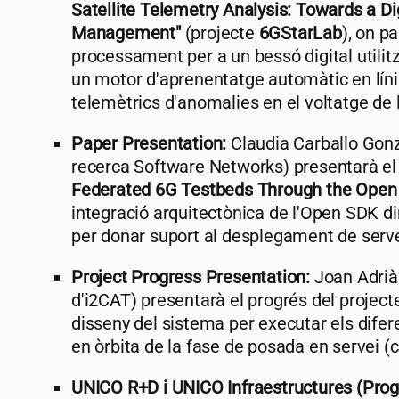
Satellite Telemetry Analysis: Towards a Dig
Management"
(projecte
6GStarLab
), on p
processament per a un bessó digital utili
un motor d'aprenentatge automàtic en líni
telemètrics d'anomalies en el voltatge de 
Paper Presentation:
Claudia Carballo Gonz
recerca Software Networks) presentarà e
Federated 6G Testbeds Through the Open 
integració arquitectònica de l'Open SDK 
per donar suport al desplegament de serve
Project Progress Presentation:
Joan Adrià 
d'
i2CAT
) presentarà el progrés del projec
disseny del sistema per executar els difer
en òrbita de la fase de posada en servei 
UNICO R+D i UNICO Infraestructures (Pro