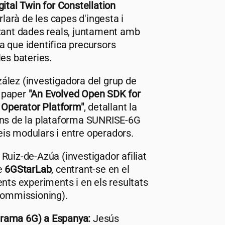
ital Twin for Constellation
arlarà de les capes d'ingesta i
tzant dades reals, juntament amb
a que identifica precursors
les bateries.
ález (investigadora del grup de
l paper
"An Evolved Open SDK for
Operator Platform"
, detallant la
dins de la plataforma SUNRISE-6G
is modulars i entre operadors.
Ruiz-de-Azúa (investigador afiliat
te
6GStarLab
, centrant-se en el
ents experiments i en els resultats
(commissioning).
grama 6G) a Espanya:
Jesús