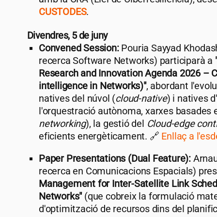
CUSTODES
.
Divendres, 5 de juny
Convened Session:
Pouria Sayyad Khodash
recerca Software Networks) participarà a
Research and Innovation Agenda 2026 – C
intelligence in Networks)"
, abordant l'evo
natives del núvol (
cloud-native
) i natives d
l'orquestració autònoma, xarxes basades en
networking
), la gestió del
Cloud-edge con
eficients energèticament. 🔗
Enllaç a l'e
Paper Presentations (Dual Feature):
Arnau 
recerca en Comunicacions Espacials) pre
Management for Inter-Satellite Link Schedu
Networks"
(que cobreix la formulació mat
d'optimització de recursos dins del planifi