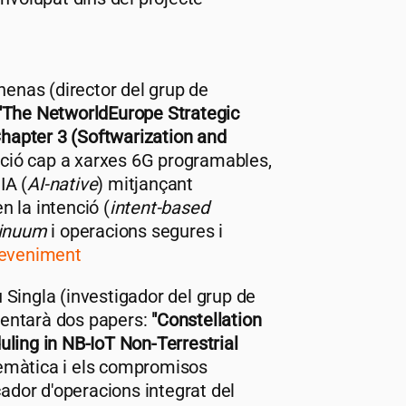
enas (director del grup de
"The NetworldEurope Strategic
hapter 3 (Softwarization and
lució cap a xarxes 6G programables,
'IA (
AI-native
) mitjançant
 la intenció (
intent-based
tinuum
i operacions segures i
sdeveniment
Singla (investigador del grup de
sentarà dos papers:
"Constellation
ling in NB-IoT Non-Terrestrial
emàtica i els compromisos
cador d'operacions integrat del