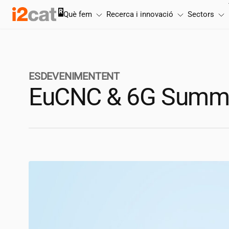
Salta
Què fem
Recerca i innovació
Sectors
al
contingut
ESDEVENIMENTENT
EuCNC & 6G Summi