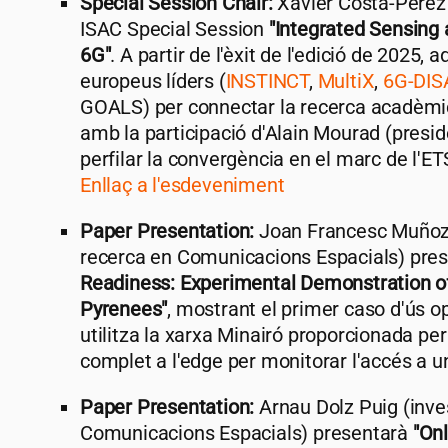
Special Session Chair:
Xavier Costa-Pérez (
ISAC Special Session
"Integrated Sensin
6G"
. A partir de l'èxit de l'edició de 2025,
europeus líders (
INSTINCT
,
MultiX
,
6G-DIS
GOALS) per connectar la recerca acadèmica 
amb la participació d'Alain Mourad (presid
perfilar la convergència en el marc de l'ET
Enllaç a l'esdeveniment
Paper Presentation:
Joan Francesc Muñoz M
recerca en Comunicacions Espacials) pre
Readiness: Experimental Demonstration of 
Pyrenees"
, mostrant el primer caso d'ús 
utilitza la xarxa Minairó proporcionada p
complet a l'edge per monitorar l'accés a un
Paper Presentation:
Arnau Dolz Puig (inve
Comunicacions Espacials) presentarà
"Onl