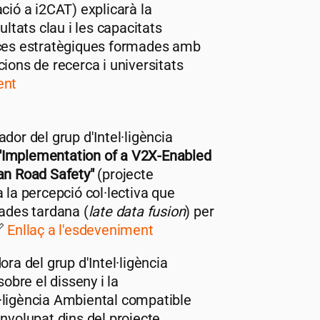
ació a
i2CAT
) explicarà la
ultats clau i les capacitats
ances estratègiques formades amb
ions de recerca i universitats
ent
dor del grup d'Intel·ligència
"Implementation of a V2X-Enabled
ban Road Safety"
(projecte
a la percepció col·lectiva que
dades tardana (
late data fusion
) per
🔗
Enllaç a l'esdeveniment
ora del grup d'Intel·ligència
sobre el disseny i la
·ligència Ambiental compatible
envolupat dins del projecte