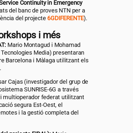
ervice Continuity in Emergency
tats del banc de proves NTN per a
ència del projecte
6GDIFERENTE
).
workshops i més
AT
:
Mario Montagud i Mohamad
en Tecnologies Media) presentaran
e Barcelona i Màlaga utilitzant els
.
ar Cajas (investigador del grup de
cosistema SUNRISE-6G a través
 multioperador federat utilitzant
cació segura Est-Oest, el
emotes i la gestió completa del