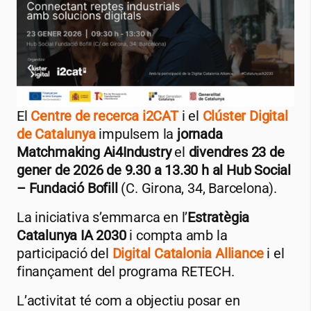
El
Centre de recerca
i2CAT
i el
Clúster Digital
de Catalunya
impulsem la
jornada
Matchmaking Ai4Industry
el
divendres 23 de
gener de 2026 de 9.30 a 13.30 h al Hub Social
– Fundació Bofill
(C. Girona, 34, Barcelona).
La iniciativa s’emmarca en l’
Estratègia
Catalunya IA 2030
i compta amb la
participació del
Digital Catalonia Alliance
i el
finançament del programa RETECH.
L’activitat té com a objectiu posar en