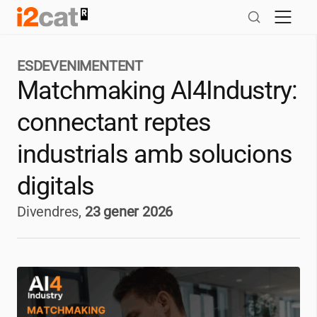
Salta
al
contingut
ESDEVENIMENTENT
Matchmaking AI4Industry:
connectant reptes
industrials amb solucions
digitals
Divendres,
23 gener 2026