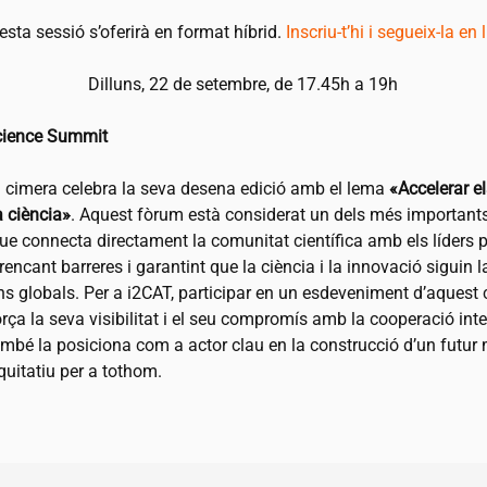
sta sessió s’oferirà en format híbrid.
Inscriu-t’hi i segueix-la en 
Dilluns, 22 de setembre, de 17.45h a 19h
cience Summit
 cimera celebra la seva desena edició amb el lema
«Accelerar e
a ciència»
. Aquest fòrum està considerat un dels més importants
que connecta directament la comunitat científica amb els líders po
trencant barreres i garantint que la ciència i la innovació siguin 
ns globals. Per a
i2CAT
, participar en un esdeveniment d’aquest 
ça la seva visibilitat i el seu compromís amb la cooperació inte
ambé la posiciona com a actor clau en la construcció d’un futur
equitatiu per a tothom.