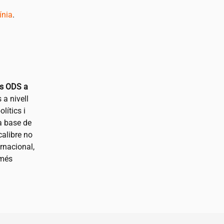
línia
.
ls ODS a
 a nivell
lítics i
la base de
calibre no
rnacional,
 més