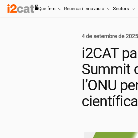
Salta
Què fem
Recerca i innovació
Sectors
al
contingut
4 de setembre de 202
i2CAT
par
Summit d
l’ONU per
científic