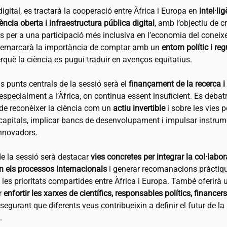
digital, es tractarà la cooperació entre Àfrica i Europa en
intel·li
ciència oberta i infraestructura pública digital
, amb l’objectiu de c
ts per a una participació més inclusiva en l’economia del conei
emarcarà la importància de comptar amb un
entorn polític i re
rquè la ciència es pugui traduir en avenços equitatius.
ls punts centrals de la sessió serà el
finançament de la recerca i 
 especialment a l’Àfrica, on continua essent insuficient. Es debat
 de reconèixer la ciència com un
actiu invertible
i sobre les vies p
 capitals, implicar bancs de desenvolupament i impulsar instru
innovadors.
de la sessió serà destacar
vies concretes per integrar la col·labo
en els processos internacionals
i generar recomanacions pràctiq
les prioritats compartides entre Àfrica i Europa. També oferirà 
r
enfortir les xarxes de científics, responsables polítics, financers 
ssegurant que diferents veus contribueixin a definir el futur de la
.