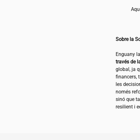
Aque
Sobre la S
Enguany la
través de l
global, ja 
financers, 
les decisio
només refor
sinó que t
resilient i 