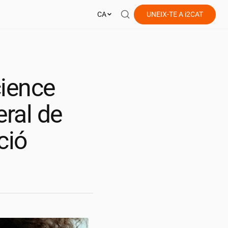
CA
UNEIX-TE A
i2CAT
cience
ral de
ció