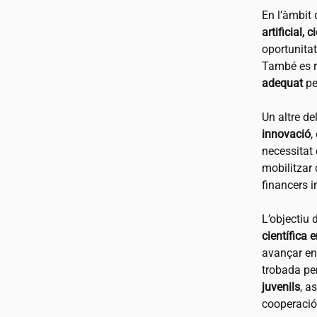
En l’àmbit 
artificial, 
oportunita
També es r
adequat
pe
Un altre de
innovació
,
necessitat
mobilitzar
financers 
L’objectiu 
científica 
avançar en 
trobada pe
juvenils
, a
cooperació