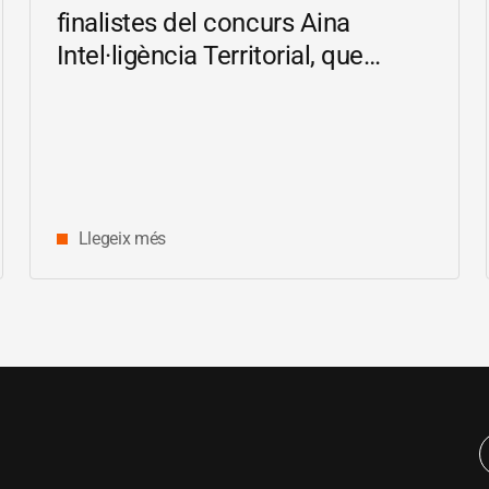
finalistes del concurs Aina
Intel·ligència Territorial, que
impulsa solucions d’IA en català
per reduir les bretxes socials i
digitals
Llegeix més