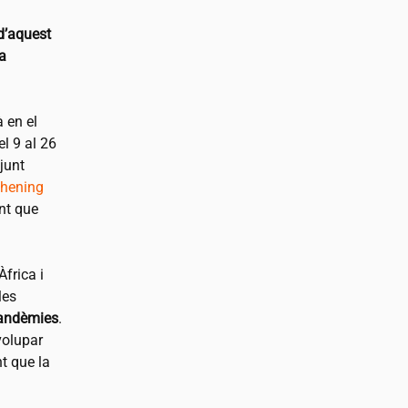
 d’aquest
la
 en el
l 9 al 26
junt
thening
nt que
frica i
les
pandèmies
.
volupar
t que la