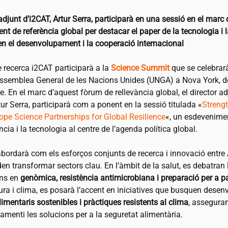
adjunt d’
i2CAT
, Artur Serra, participarà en una sessió en el marc
t de referència global per destacar el paper de la tecnologia i 
en el desenvolupament i la cooperació internacional
e recerca
i2CAT
participarà a la
Science Summit
que se celebrarà
Assemblea General de les Nacions Unides (UNGA) a Nova York, de
. En el marc d’aquest fòrum de rellevància global, el director ad
rtur Serra, participarà com a ponent en la sessió titulada «
Streng
ope Science Partnerships for Global Resilience
«, un esdevenime
ncia i la tecnologia al centre de l’agenda política global.
bordarà com els esforços conjunts de recerca i innovació entre À
n transformar sectors clau. En l’àmbit de la salut, es debatran 
ons en
genòmica, resistència antimicrobiana i preparació per a 
ura i clima, es posarà l’accent en iniciatives que busquen desen
imentaris sostenibles i pràctiques resistents al clima
, asseguran
amenti les solucions per a la seguretat alimentària.