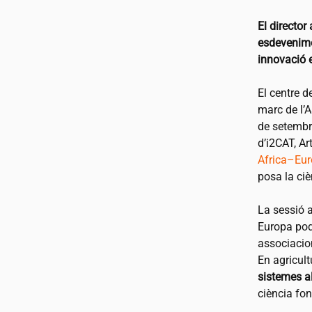
El director 
esdevenimen
innovació 
El centre d
marc de l’
de setembre
d’
i2CAT
, A
Africa–Eur
posa la ciè
La sessió a
Europa pode
associaci
En agricult
sistemes al
ciència fon