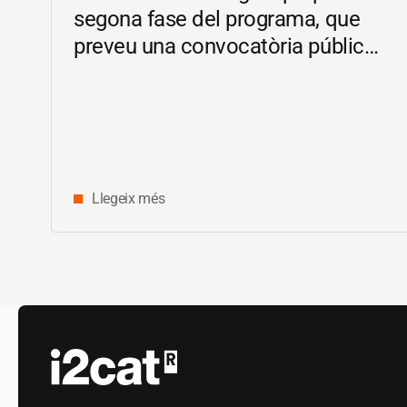
segona fase del programa, que
preveu una convocatòria pública
d’ajuts
Llegeix més