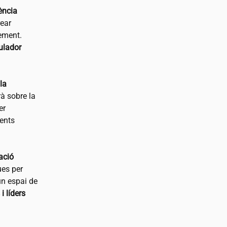
gència
rear
xement.
gulador
la
rà sobre la
er
ments
ració
ues per
un espai de
i líders