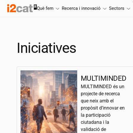
Salta
Què fem
Recerca i innovació
Sectors
al
contingut
Iniciatives
MULTIMINDED
MULTIMINDED és un
projecte de recerca
que neix amb el
propòsit d’innovar en
la participació
ciutadana i la
validació de