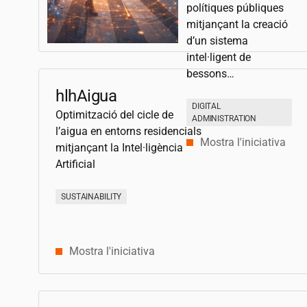
polítiques públiques
mitjançant la creació
d’un sistema
intel·ligent de
bessons…
hlhAigua
DIGITAL
Optimització del cicle de
ADMINISTRATION
l’aigua en entorns residencials
Mostra l'iniciativa
mitjançant la Intel·ligència
Artificial
SUSTAINABILITY
Mostra l'iniciativa