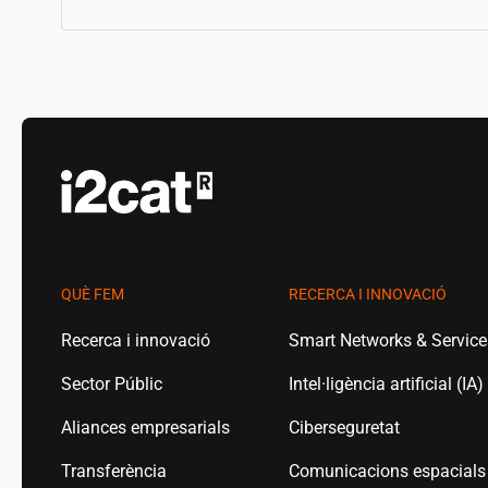
QUÈ FEM
RECERCA I INNOVACIÓ
Recerca i innovació
Smart Networks & Servic
Sector Públic
Intel·ligència artificial (IA)
Aliances empresarials
Ciberseguretat
Transferència
Comunicacions espacials