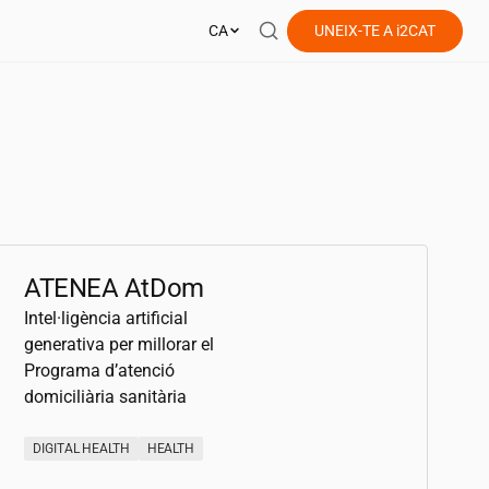
CA
UNEIX-TE A
i2CAT
ATENEA AtDom
Intel·ligència artificial
generativa per millorar el
Programa d’atenció
domiciliària sanitària
DIGITAL HEALTH
HEALTH