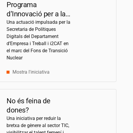
Programa
d’Innovació per a la
Transformació de la
Una actuació impulsada per la
Secretaria de Polítiques
Societat i l’Economia
Digitals del Departament
d’Empresa i Treball i
i2CAT
en
el marc del Fons de Transició
Nuclear
Mostra l'iniciativa
No és feina de
dones?
Una iniciativa per reduir la
bretxa de gènere al sector TIC,
visibilitzar el talent femení i