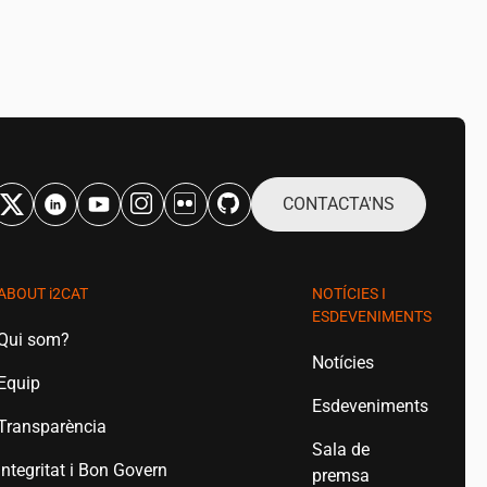
CONTACTA'NS
ABOUT
i2CAT
NOTÍCIES I
ESDEVENIMENTS
Qui som?
Notícies
Equip
Esdeveniments
Transparència
Sala de
Integritat i Bon Govern
premsa