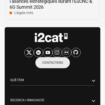
i aliances estratègiques durant l’EuCNC &
6G Summit 2026
Llegeix més
CONTACTA'NS
QUÈ FEM
Recerca i innovació
Sector Públic
RECERCA I INNOVACIÓ