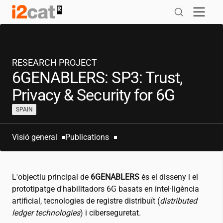
Salta
al
contingut
RESEARCH PROJECT
6GENABLERS: SP3: Trust,
Privacy & Security for 6G
SPAIN
Visió general
Publications
L'objectiu principal de
6GENABLERS
és el disseny i el
prototipatge d'habilitadors 6G basats en intel·ligència
artificial, tecnologies de registre distribuït (
distributed
ledger technologies
) i ciberseguretat.