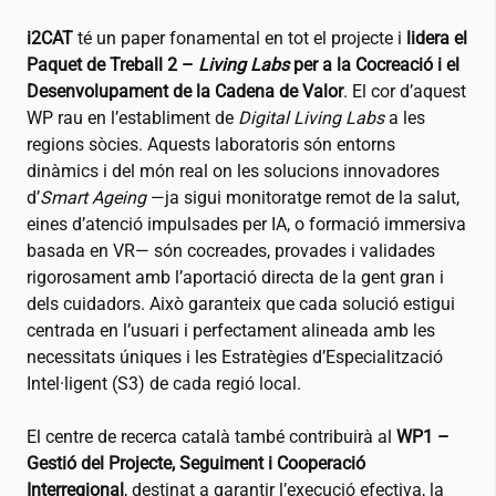
i2CAT
té un paper fonamental en tot el projecte i
lidera el
Paquet de Treball 2 –
Living Labs
per a la Cocreació i el
Desenvolupament de la Cadena de Valor
. El cor d’aquest
WP rau en l’establiment de
Digital Living Labs
a les
regions sòcies. Aquests laboratoris són entorns
dinàmics i del món real on les solucions innovadores
d’
Smart Ageing
—ja sigui monitoratge remot de la salut,
eines d’atenció impulsades per IA, o formació immersiva
basada en VR— són cocreades, provades i validades
rigorosament amb l’aportació directa de la gent gran i
dels cuidadors. Això garanteix que cada solució estigui
centrada en l’usuari i perfectament alineada amb les
necessitats úniques i les Estratègies d’Especialització
Intel·ligent (S3) de cada regió local.
El centre de recerca català també contribuirà al
WP1 –
Gestió del Projecte, Seguiment i Cooperació
Interregional
, destinat a garantir l’execució efectiva, la