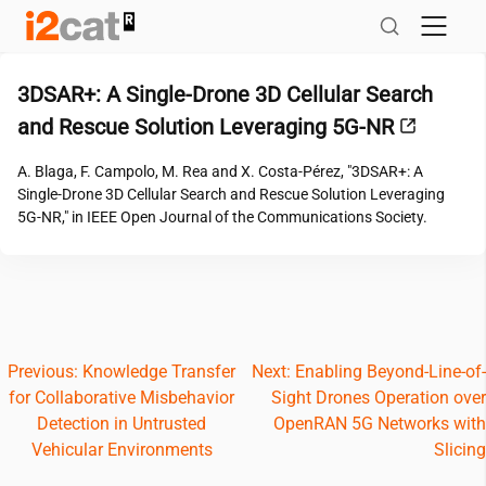
Salta
al
contingut
3DSAR+: A Single-Drone 3D Cellular Search
and Rescue Solution Leveraging 5G-NR
A. Blaga, F. Campolo, M. Rea and X. Costa-Pérez, "3DSAR+: A
Single-Drone 3D Cellular Search and Rescue Solution Leveraging
5G-NR," in IEEE Open Journal of the Communications Society.
Navegació
Previous:
Knowledge Transfer
Next:
Enabling Beyond-Line-of-
for Collaborative Misbehavior
Sight Drones Operation over
d'entrades
Detection in Untrusted
OpenRAN 5G Networks with
Vehicular Environments
Slicing