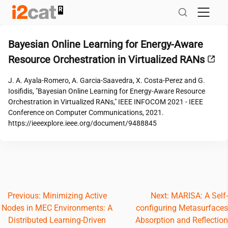
Salta
al
contingut
Bayesian Online Learning for Energy-Aware
Resource Orchestration in Virtualized RANs
J. A. Ayala-Romero, A. Garcia-Saavedra, X. Costa-Perez and G.
Iosifidis, "Bayesian Online Learning for Energy-Aware Resource
Orchestration in Virtualized RANs," IEEE INFOCOM 2021 - IEEE
Conference on Computer Communications, 2021.
https://ieeexplore.ieee.org/document/9488845
Navegació
Previous:
Minimizing Active
Next:
MARISA: A Self-
Nodes in MEC Environments: A
configuring Metasurfaces
d'entrades
Distributed Learning-Driven
Absorption and Reflection