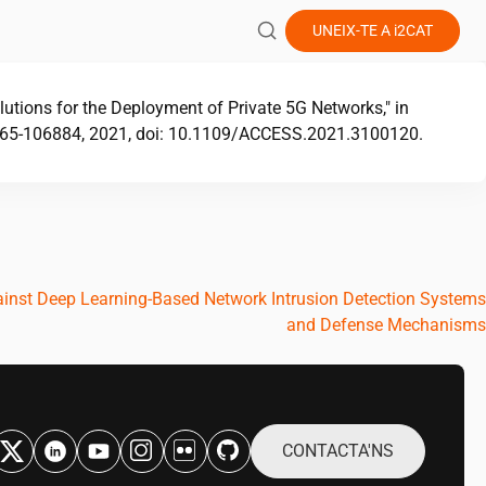
UNEIX-TE A
i2CAT
olutions for the Deployment of Private 5G Networks," in
06865-106884, 2021, doi: 10.1109/ACCESS.2021.3100120.
ainst Deep Learning-Based Network Intrusion Detection Systems
and Defense Mechanisms
CONTACTA'NS