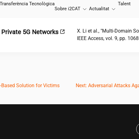
Transferència Tecnològica
Talent
Sobre
i2CAT
Actualitat
X. Li et al., "Multi-Domain S
f Private 5G Networks
IEEE Access, vol. 9, pp. 1
ased Solution for Victims
Next:
Adversarial Attacks Ag