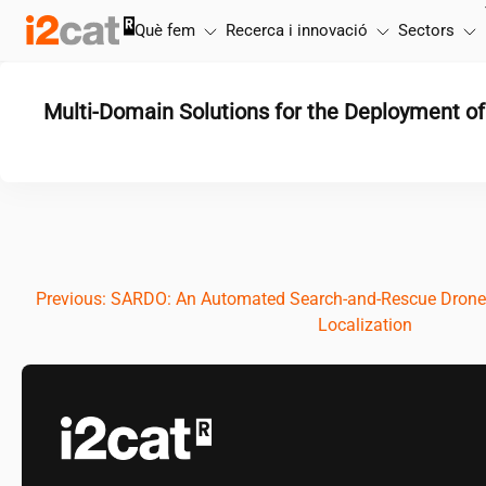
Salta
Què fem
Recerca i innovació
Sectors
al
contingut
Multi-Domain Solutions for the Deployment o
Navegació
Previous:
SARDO: An Automated Search-and-Rescue Drone-B
Localization
d'entrades