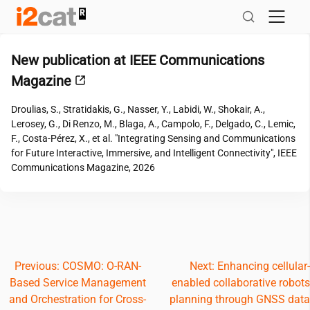
Salta
al
contingut
New publication at IEEE Communications
Magazine
Droulias, S., Stratidakis, G., Nasser, Y., Labidi, W., Shokair, A.,
Lerosey, G., Di Renzo, M., Blaga, A., Campolo, F., Delgado, C., Lemic,
F., Costa-Pérez, X., et al. "Integrating Sensing and Communications
for Future Interactive, Immersive, and Intelligent Connectivity", IEEE
Communications Magazine, 2026
Navegació
Previous:
COSMO: O-RAN-
Next:
Enhancing cellular-
Based Service Management
enabled collaborative robots
d'entrades
and Orchestration for Cross-
planning through GNSS data