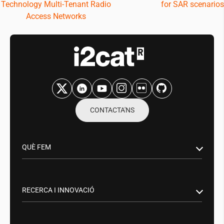
Technology Multi-Tenant Radio
for SAR scenarios
Access Networks
CONTACTA'NS
QUÈ FEM
Recerca i innovació
Sector Públic
RECERCA I INNOVACIÓ
Aliances empresarials
Smart Networks & Services: 5G/6G