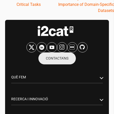
Critical Tasks
Importance of Domain-Specific
Datasets
CONTACTA'NS
QUÈ FEM
Recerca i innovació
Sector Públic
RECERCA I INNOVACIÓ
Aliances empresarials
Smart Networks & Services: 5G/6G