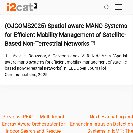
Salta
al
contingut
(OJCOMS2025) Spatial-aware MANO Systems
for Efficient Mobility Management of Satellite-
Based Non-Terrestrial Networks
J.L. Avila, H. Rouzegar, A. Calveras, and J.A. Ruiz-de-Azua. "Spatial-
aware mano systems for efficient mobility management of satellite-
based non-terrestrial networks" in IEEE Open Journal of
Communications, 2025
Navegació
Previous:
REACT: Multi Robot
Next:
Evaluating and
Energy-Aware Orchestrator for
Enhancing Intrusion Detection
d'entrades
Indoor Search and Rescue
Systems in IoMT: The