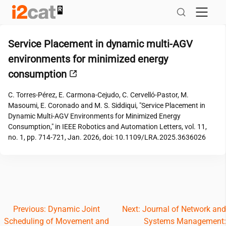
Salta
al
contingut
Service Placement in dynamic multi-AGV
environments for minimized energy
consumption
C. Torres-Pérez, E. Carmona-Cejudo, C. Cervelló-Pastor, M.
Masoumi, E. Coronado and M. S. Siddiqui, "Service Placement in
Dynamic Multi-AGV Environments for Minimized Energy
Consumption," in IEEE Robotics and Automation Letters, vol. 11,
no. 1, pp. 714-721, Jan. 2026, doi: 10.1109/LRA.2025.3636026
Navegació
Previous:
Dynamic Joint
Next:
Journal of Network and
Scheduling of Movement and
Systems Management:
d'entrades