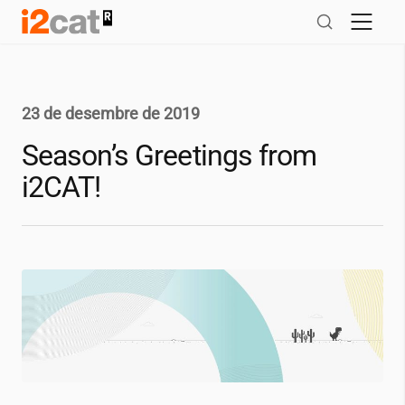
Salta
al
contingut
23 de desembre de 2019
Season’s Greetings from
i2CAT
!