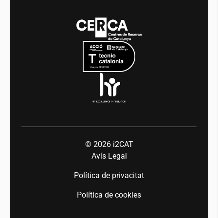
Media
Integritat i Bon Govern
Esdeveniments
Mobilitat
Equitat i diversitat
Sala de premsa
Indústria 5.0
Talent
© 2026
i2CAT
Avís Legal
Política de privacitat
Política de cookies