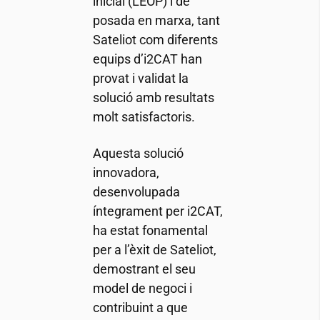
inicial (LEOP) i de
posada en marxa, tant
Sateliot com diferents
equips d’
i2CAT
han
provat i validat la
solució amb resultats
molt satisfactoris.
Aquesta solució
innovadora,
desenvolupada
íntegrament per
i2CAT
,
ha estat fonamental
per a l’èxit de Sateliot,
demostrant el seu
model de negoci i
contribuint a que