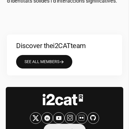
d'identitats sòlides i d'interaccions significatives.
Discover the
i2CAT
team
SEE ALL MEMBERS