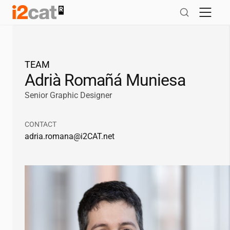
Salta
al
contingut
TEAM
Adrià Romañá Muniesa
Senior Graphic Designer
CONTACT
adria.romana@
i2CAT
.net