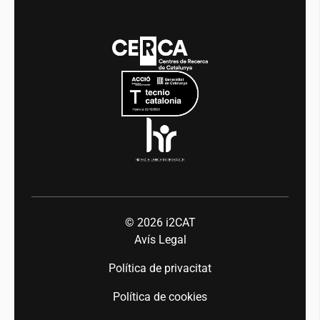
Transparència
Notícies
Media
Integritat i Bon Govern
Esdeveniments
Mobilitat
Equitat i diversitat
Sala de premsa
Indústria 5.0
Talent
© 2026
i2CAT
Avís Legal
Política de privacitat
Política de cookies