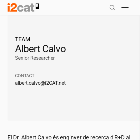
Salta
al
contingut
TEAM
Albert Calvo
Senior Researcher
CONTACT
albert.calvo@
i2CAT
.net
El Dr. Albert Calvo és enginyer de recerca d'R+D al