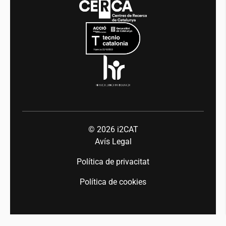
Mobilitat
Equitat i diversitat
Sala de premsa
Indústria 5.0
Talent
© 2026
i2CAT
Avís Legal
Política de privacitat
Política de cookies