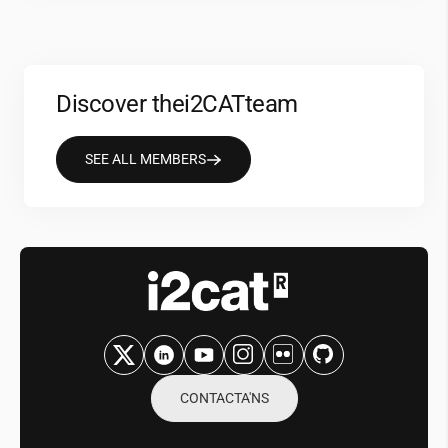
Discover the
i2CAT
team
SEE ALL MEMBERS
CONTACTA'NS