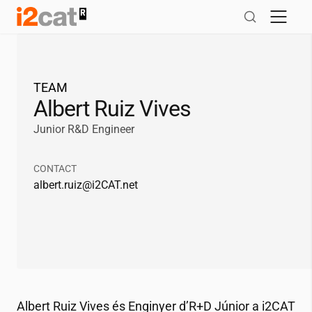
Salta
al
contingut
TEAM
Albert Ruiz Vives
Junior R&D Engineer
CONTACT
albert.ruiz@
i2CAT
.net
Albert Ruiz Vives és Enginyer d’R+D Júnior a
i2CAT