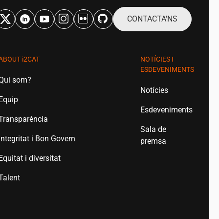
CONTACTA'NS
ABOUT
i2CAT
NOTÍCIES I
ESDEVENIMENTS
Qui som?
Notícies
Equip
Esdeveniments
Transparència
Sala de
Integritat i Bon Govern
premsa
Equitat i diversitat
Talent