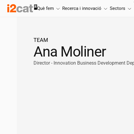
Salta
Què fem
Recerca i innovació
Sectors
al
contingut
TEAM
Ana Moliner
Director - Innovation Business Development De