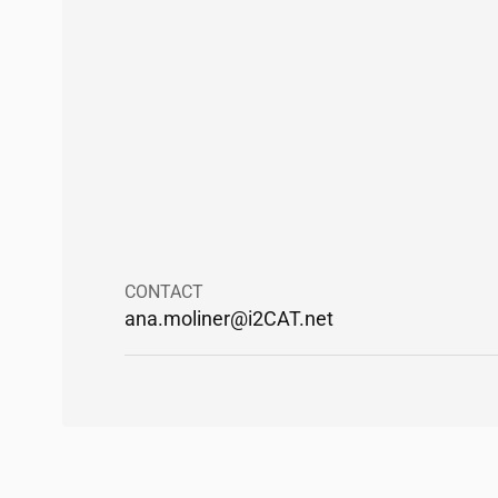
CONTACT
ana.moliner@
i2CAT
.net