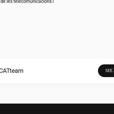
r de les telecomunicacions i
2CAT
team
SEE