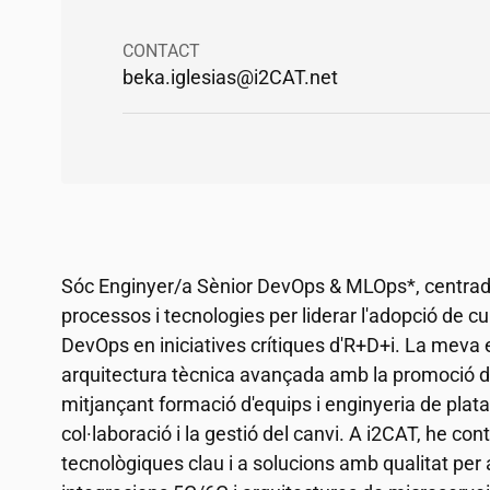
CONTACT
beka.iglesias@
i2CAT
.net
Sóc Enginyer/a Sènior DevOps & MLOps*, centrad
processos i tecnologies per liderar l'adopció de c
DevOps en iniciatives crítiques d'R+D+i. La meva
arquitectura tècnica avançada amb la promoció 
mitjançant formació d'equips i enginyeria de plat
col·laboració i la gestió del canvi. A
i2CAT
, he con
tecnològiques clau i a solucions amb qualitat per 