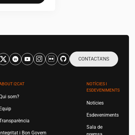
CONTACTA'NS
ABOUT
i2CAT
NOTÍCIES I
ESDEVENIMENTS
Qui som?
Notícies
Equip
Esdeveniments
Transparència
Sala de
Integritat i Bon Govern
premsa