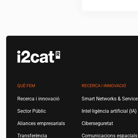
QUÈ FEM
RECERCA I INNOVACIÓ
Recerca i innovació
Smart Networks & Servic
Sector Públic
Intel·ligència artificial (IA)
Aliances empresarials
Ciberseguretat
Transferència
Comunicacions espacials