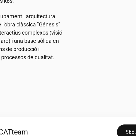
s k8s.
upament i arquitectura
 l'obra clàssica "Génesis"
teractius complexos (visió
re) i una base sòlida en
ns de producció i
s processos de qualitat.
2CAT
team
SEE