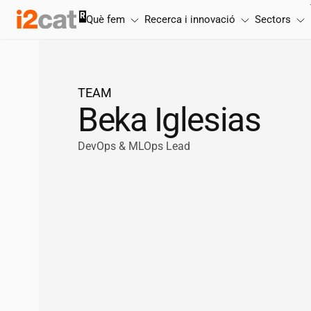
Salta
Què fem
Recerca i innovació
Sectors
al
contingut
TEAM
Beka Iglesias
DevOps & MLOps Lead