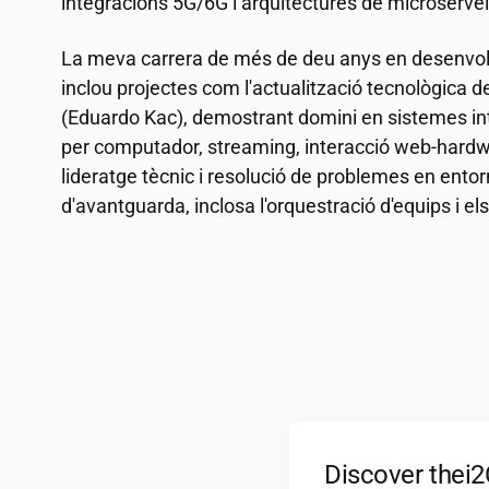
integracions 5G/6G i arquitectures de microservei
La meva carrera de més de deu anys en desenvol
inclou projectes com l'actualització tecnològica de
(Eduardo Kac), demostrant domini en sistemes in
per computador, streaming, interacció web-hardwa
lideratge tècnic i resolució de problemes en entor
d'avantguarda, inclosa l'orquestració d'equips i el
Discover the
i