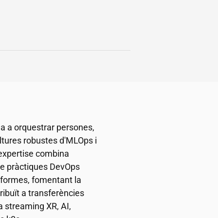
a a orquestrar persones,
ultures robustes d'MLOps i
 expertise combina
de pràctiques DevOps
aformes, fomentant la
tribuït a transferències
a streaming XR, AI,