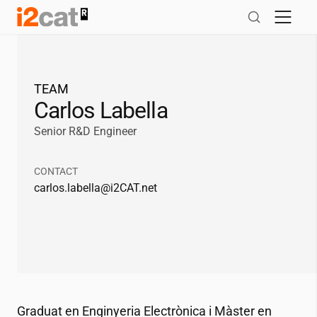
Salta
al
contingut
TEAM
Carlos Labella
Senior R&D Engineer
CONTACT
carlos.labella@
i2CAT
.net
Graduat en Enginyeria Electrònica i Màster en