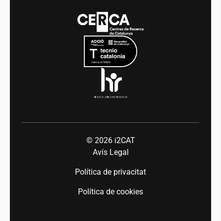
Media
Integritat i Bon Govern
Esdeveniments
Mobilitat
Equitat i diversitat
Sala de premsa
Indústria 5.0
Talent
© 2026
i2CAT
Avís Legal
Política de privacitat
Política de cookies