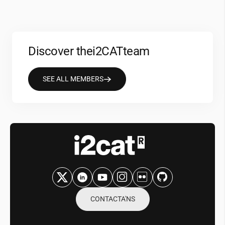
Discover the
i2CAT
team
SEE ALL MEMBERS
CONTACTA'NS