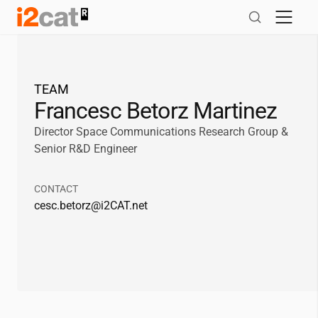
Salta
al
contingut
TEAM
Francesc Betorz Martinez
Director Space Communications Research Group &
Senior R&D Engineer
CONTACT
cesc.betorz@
i2CAT
.net