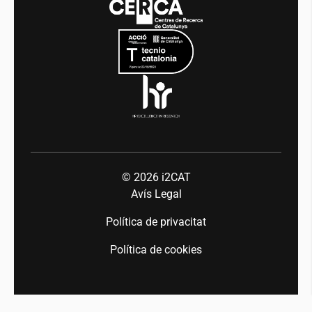
Mobilitat
Equitat i diversitat
Sala de premsa
Indústria 5.0
Talent
© 2026
i2CAT
Avís Legal
Política de privacitat
Política de cookies