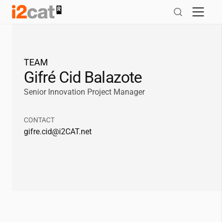
Salta
al
contingut
TEAM
Gifré Cid Balazote
Senior Innovation Project Manager
CONTACT
gifre.cid@
i2CAT
.net