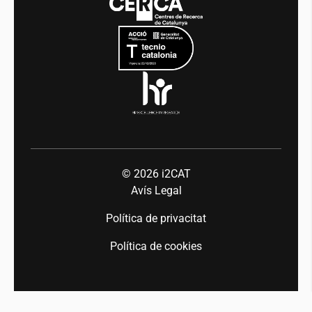
Mobilitat
Equitat i diversitat
Sala de premsa
Indústria 5.0
Talent
© 2026
i2CAT
Avís Legal
Política de privacitat
Política de cookies