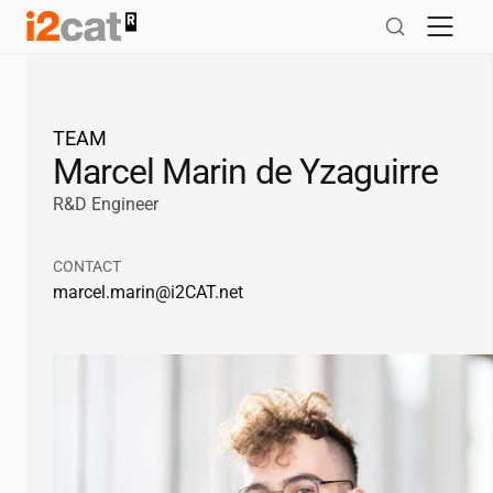
Salta
al
contingut
TEAM
Marcel Marin de Yzaguirre
R&D Engineer
CONTACT
marcel.marin@
i2CAT
.net