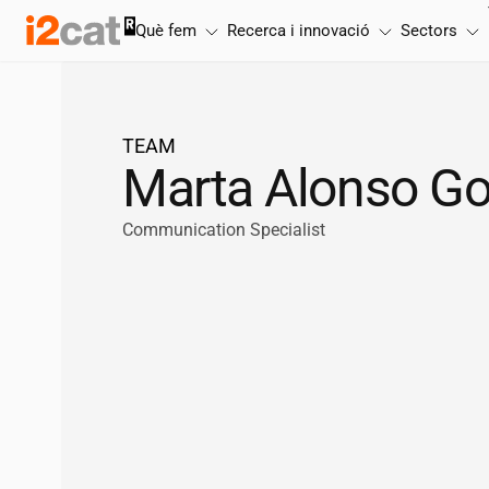
Salta
Què fem
Recerca i innovació
Sectors
al
contingut
TEAM
Marta Alonso G
Communication Specialist