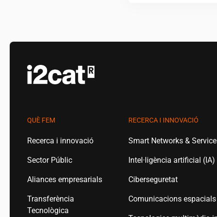
QUÈ FEM
RECERCA I INNOVACIÓ
Recerca i innovació
Smart Networks & Servic
Sector Públic
Intel·ligència artificial (IA)
Aliances empresarials
Ciberseguretat
Transferència
Comunicacions espacials
Tecnològica