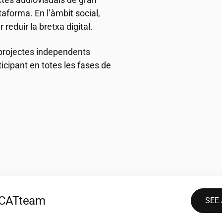
forma. En l’àmbit social,
reduir la bretxa digital.
projectes independents
ticipant en totes les fases de
2CAT
team
SEE