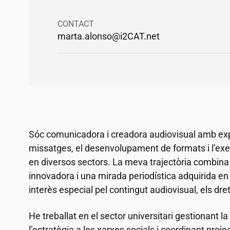
CONTACT
marta.alonso@
i2CAT
.net
Sóc comunicadora i creadora audiovisual amb exp
missatges, el desenvolupament de formats i l’ex
en diversos sectors. La meva trajectòria combina c
innovadora i una mirada periodística adquirida en
interès especial pel contingut audiovisual, els drets
He treballat en el sector universitari gestionant la
l’estratègia a les xarxes socials i coordinant proj