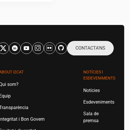
CONTACTA'NS
ABOUT
i2CAT
NOTÍCIES I
ESDEVENIMENTS
Qui som?
Notícies
Equip
Esdeveniments
Transparència
Sala de
Integritat i Bon Govern
premsa