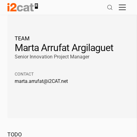
Salta
al
contingut
TEAM
Marta Arrufat Argilaguet
Senior Innovation Project Manager
CONTACT
marta.arrufat@
i2CAT
.net
TODO