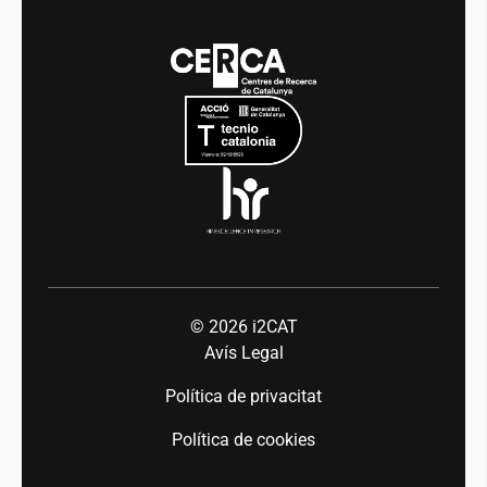
Media
Integritat i Bon Govern
Esdeveniments
Mobilitat
Equitat i diversitat
Sala de premsa
Indústria 5.0
Talent
© 2026
i2CAT
Avís Legal
Política de privacitat
Política de cookies