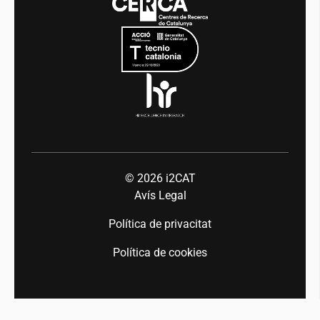
Mobilitat
Equitat i diversitat
Sala de premsa
Indústria 5.0
Talent
© 2026
i2CAT
Avís Legal
Política de privacitat
Política de cookies