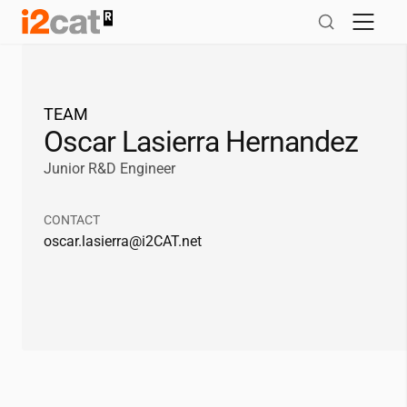
Salta
al
contingut
TEAM
Oscar Lasierra Hernandez
Junior R&D Engineer
CONTACT
oscar.lasierra@
i2CAT
.net