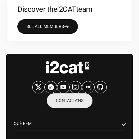
Discover the
i2CAT
team
SEE ALL MEMBERS
CONTACTA'NS
QUÈ FEM
Recerca i innovació