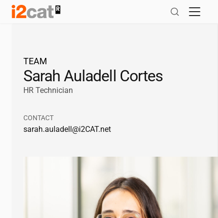
Salta
al
contingut
TEAM
Sarah Auladell Cortes
HR Technician
CONTACT
sarah.auladell@
i2CAT
.net