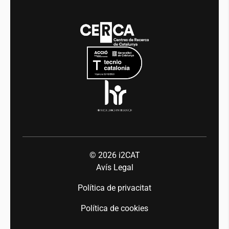
Notícies
Media
Integritat i Bon Govern
Esdeveniments
Mobilitat
Equitat i diversitat
Sala de premsa
Indústria 5.0
Talent
© 2026
i2CAT
Avís Legal
Política de privacitat
Política de cookies