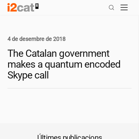
Salta
al
contingut
4 de desembre de 2018
The Catalan government
makes a quantum encoded
Skype call
Últimes publicacions