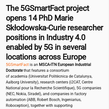
The 5GSmartFact project
opens 14 PhD Marie
Skłodowska-Curie researcher
positions in Industry 4.0
enabled by 5G in several
locations across Europe
5GSmartFact
is an
MSCA-ITN European Industrial
Doctorate
that features a consortium
of
academia
(Universitat Politècnica de Catalunya,
Aalborg University), research centers (
i2CAT
, Centre
National pour la Recherche Scientifique),
5G companies
(NEC, Nokia, Siradel), and
companies in factory
automation
(ABB, Robert Bosch, Ingeniarius,
Roboception), together with
supporting