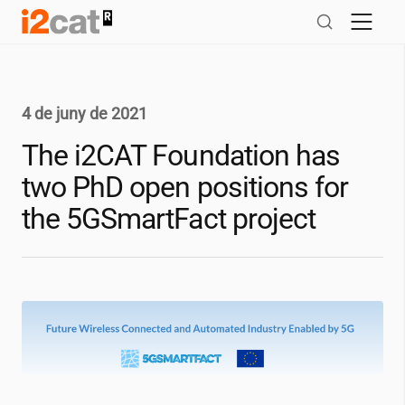
Salta
al
contingut
4 de juny de 2021
The
i2CAT
Foundation has
two PhD open positions for
the 5GSmartFact project