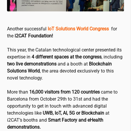
Another successful
IoT Solutions World Congress
for
the
i2CAT
Foundation!
This year, the Catalan technological center presented its
expertise in
4 different spaces at the congress
, including
two live demonstrations
and a booth at
Blockchain
Solutions World
, the area devoted exclusively to this
novel technology.
More than
16,000 visitors from 120 countries
came to
Barcelona from October 29th to 31st and had the
opportunity to get in touch with
advanced digital
technologies like
UWB, IoT, AI, 5G or Blockchain
at
i2CAT
’s booths and
Smart Factory and eHealth
demonstrations.