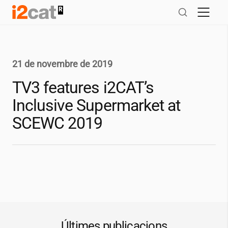
Salta
al
contingut
21 de novembre de 2019
TV3 features
i2CAT
’s
Inclusive Supermarket at
SCEWC 2019
Últimes publicacions