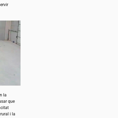
ervir
n la
’usar que
citat
ural i la