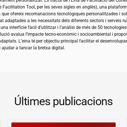
ament personalitzat. Es tracta de l’Eina de Facilitació del Con
Facilitation Tool, per les seves sigles en anglès), una platafor
 que ofereix recomanacions tecnològiques personalitzades i so
at adaptades a les necessitats dels diferents sectors i serveis ru
na interfície fàcil d’utilitzar i l’anàlisi de més de 50 tecnologies 
lució avalua l’impacte tecno-econòmic i socioambiental i prop
daptats. L’eina té per objectiu principal facilitar el desenvolup
i ajudar a tancar la bretxa digital.
Últimes publicacions