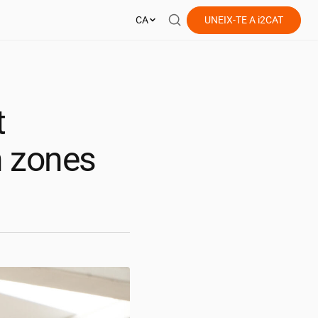
CA
UNEIX-TE A
i2CAT
t
n zones