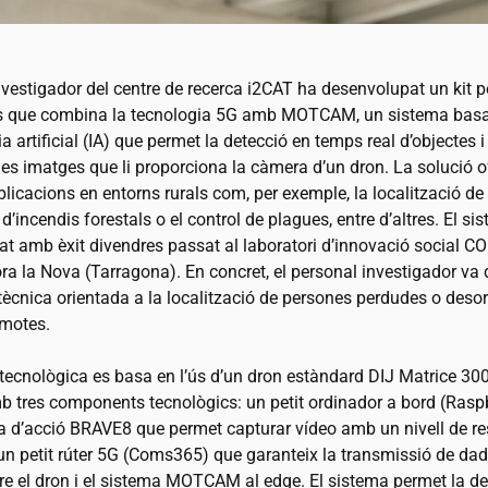
vestigador del centre de recerca
i2CAT
ha desenvolupat un kit p
nts que combina la tecnologia 5G amb MOTCAM, un sistema basa
cia artificial (IA) que permet la detecció en temps real d’objectes 
 les imatges que li proporciona la càmera d’un dron. La solució o
plicacions en entorns rurals com, per exemple, la localització de
 d’incendis forestals o el control de plagues, entre d’altres. El s
jat amb èxit divendres passat al laboratori d’innovació social C
ra la Nova (Tarragona). En concret, el personal investigador va 
tècnica orientada a la localització de persones perdudes o deso
emotes.
 tecnològica es basa en l’ús d’un dron estàndard DIJ Matrice 30
b tres components tecnològics: un petit ordinador a bord (Raspb
 d’acció BRAVE8 que permet capturar vídeo amb un nivell de re
 un petit rúter 5G (Coms365) que garanteix la transmissió de dad
tre el dron i el sistema MOTCAM al edge. El sistema permet la de