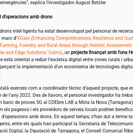
emergències”, explica l’investigador August Betzler.
al d’operacions amb drons
a drons intel·ligents ha estat desenvolupat pel personal de recerca
 marc d’
XGain (Enhancing Competitiveness, Resilience and Sust
Farming, Forestry and Rural Areas through Holistic Assessment
ile and Edge Solutions’ Gains)
, un
projecte finançat amb fons H
e està orientat a reduir l’escletxa digital entre zones rurals i urb
jançant la implementació d’un ecosistema de tecnologies digita
.
atalà exerceix com a coordinador tècnic d’aquest projecte, que es
 de l’any 2022. Des de llavors, el personal investigador ha trebal
un banc de proves 5G al COEbre LAB a Móra la Nova (Tarragona)
 els pagesos i els proveïdors de serveis locals podrien benefici
al d’operacions amb drons. En aquest temps, s’han dut a terme ta
ents, entre els quals han participat la Secretaria de Telecomuni
ió Digital, la Diputació de Tarragona, el Consell Comarcal Ribe