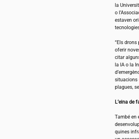
la Universi
o l’Associa
estaven ori
tecnologies
“Els drons 
oferir noves
citar algu
la IA o la 
d’emergènc
situacions
plagues, s
L’eina de f
També en e
desenvolupa
quines infr