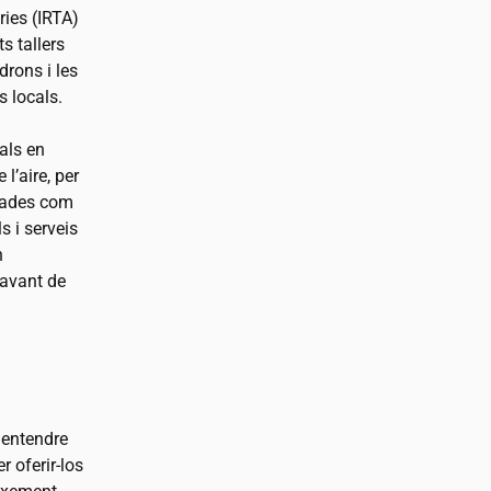
ries (IRTA)
s tallers
drons i les
s locals.
als en
 l’aire, per
nçades com
s i serveis
n
davant de
 entendre
 oferir-los