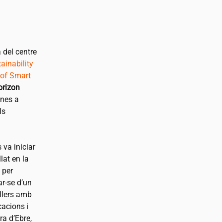
 del centre
ainability
 of Smart
orizon
anes a
ls
 va iniciar
lat en la
 per
ar-se d’un
llers amb
cacions i
ra d’Ebre,