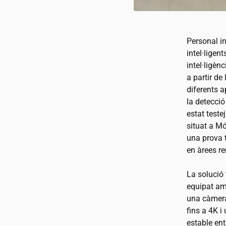
Personal in
intel·lige
intel·ligèn
a partir de
diferents a
la detecció
estat teste
situat a Mó
una prova 
en àrees r
La solució
equipat am
una càmera
fins a 4K i
estable en