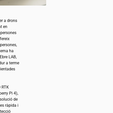
er a drons
t en
i persones
fereix
 persones,
istema ha
OEbre LAB,
dur a terme
rientades
0 RTK
erry Pi 4),
solució de
es ràpida i
tecció