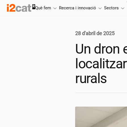
Salta
Què fem
Recerca i innovació
Sectors
al
contingut
28 d'abril de 2025
Un dron 
localitz
rurals