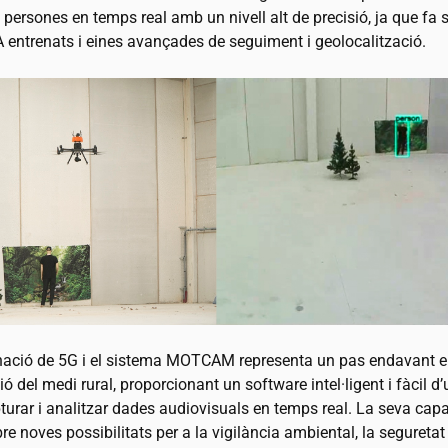
i persones en temps real amb un nivell alt de precisió, ja que fa s
A entrenats i eines avançades de seguiment i geolocalització.
ació de 5G i el sistema MOTCAM representa un pas endavant e
ció del medi rural, proporcionant un software intel·ligent i fàcil d
urar i analitzar dades audiovisuals en temps real. La seva capa
bre noves possibilitats per a la vigilància ambiental, la seguretat r