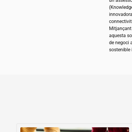
un assessor
(Knowledge 
innovadora
connectivit
Mitjançant u
aquesta so
de negoci a
sostenible 