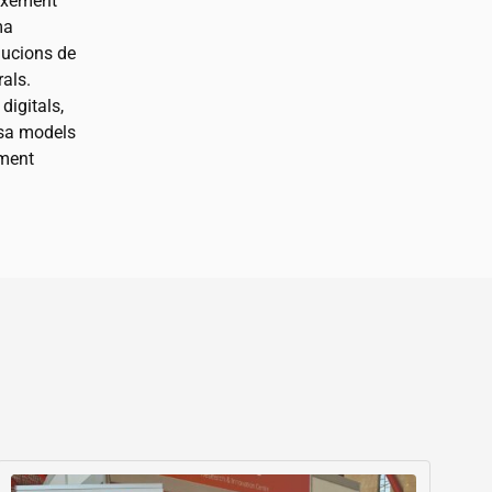
eixement
ma
lucions de
rals.
digitals,
osa models
ament