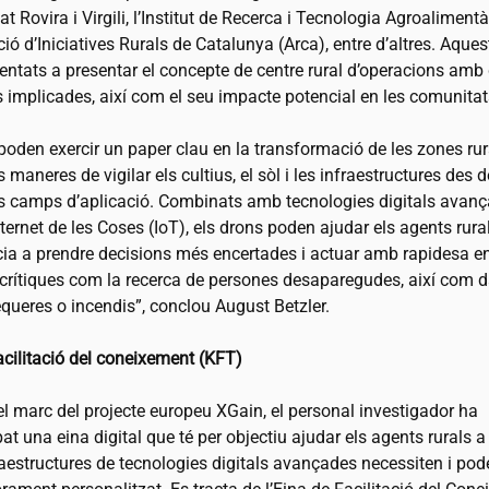
tat Rovira i Virgili, l’Institut de Recerca i Tecnologia Agroalimentà
ció d’Iniciatives Rurals de Catalunya (Arca), entre d’altres. Aquest
entats a presentar el concepte de centre rural d’operacions amb 
 implicades, així com el seu impacte potencial en les comunitat
poden exercir un paper clau en la transformació de les zones rur
 maneres de vigilar els cultius, el sòl i les infraestructures des de
ns camps d’aplicació. Combinats amb tecnologies digitals ava
Internet de les Coses (IoT), els drons poden ajudar els agents rural
ia a prendre decisions més encertades i actuar amb rapidesa e
 crítiques com la recerca de persones desaparegudes, així com 
equeres o incendis”, conclou August Betzler.
acilitació del coneixement (KFT)
l marc del projecte europeu XGain, el personal investigador ha
t una eina digital que té per objectiu ajudar els agents rurals a
aestructures de tecnologies digitals avançades necessiten i poder