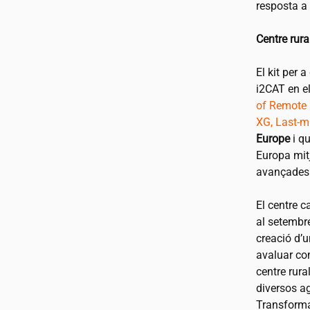
resposta a 
Centre rur
El kit per 
i2CAT
en el
of Remote 
XG, Last-m
Europe
i qu
Europa mit
avançades
El centre c
al setembre
creació d’
avaluar com
centre rur
diversos ag
Transformac