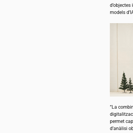
d’objectes 
models d’I
“La combin
digitalitza
permet capt
d’anàlisi o