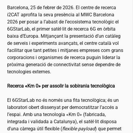
Barcelona, 25 de febrer de 2026. El centre de recerca
i2CAT
aprofita la seva presència al MWC Barcelona
2026 per posar a l’abast de l’ecosistema tecnològic el
6GStarLab, el primer satèl·lit de recerca 6G en òrbita
baixa d’Europa. Mitjançant la presentació d’un catàleg
de serveis i experiments avançats, el centre català vol
facilitar que tant petites i mitjanes empreses com grans
corporacions i organismes de recerca puguin liderar la
pròxima generació de connectivitat sense dependre de
tecnologies externes.
Recerca «Km 0» per assolir la sobirania tecnològica
El 6GStarLab no és només una fita tecnològica; és un
laboratori obert dissenyat per democratitzar l’accés a
l’espai. Amb una tecnologia «Km 0» (fabricada,
integrada i validada a Catalunya), el satèl·lit disposa
d’una càrrega útil flexible (
flexible payload
) que permet