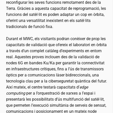
reconfigurar les seves funcions remotament des de la
Terra. Gràcies a aquesta capacitat de reprogramació, les
funcions del satèl·lit es poden adaptar un cop en òrbita,
oferint una versatilitat inexistent en els satèl·lits
tradicionals de funció fixa.
Durant el MWC, els visitants podran conèixer de prop les
capacitats de validació que ofereix el laboratori en òrbita
a través d’un complet catàleg d’experiments en entorn
real. Aquestes proves inclouen des de la validació de
nodes 6G en bandes Ku/Ka per garantir la connectivitat
en infraestructures crítiques, fins a l’ús de transmissors
òptics per a comunicacions làser bidireccionals, una
tecnologia clau per a la ciberseguretat quàntica del futur.
Així mateix, el centre testarà capacitats d’
edge
computing
per a l’orquestració de xarxes a l’espai i
presentarà les possibilitats d’ús multifunció del satèl·lit,
que permeten l’execució simultània de serveis de sensat,
comunicacions i posicionament en un mateix node