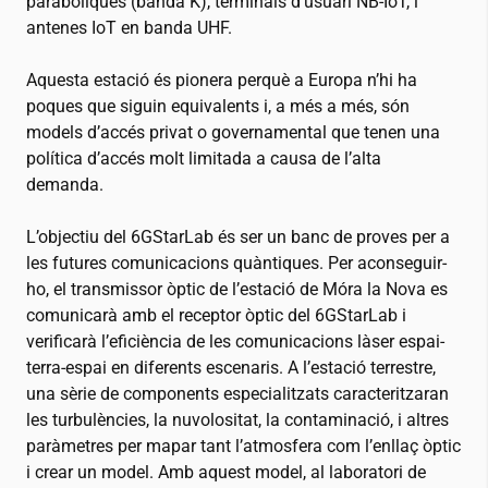
parabòliques (banda K), terminals d’usuari NB-IoT, i
antenes IoT en banda UHF.
Aquesta estació és pionera perquè a Europa n’hi ha
poques que siguin equivalents i, a més a més, són
models d’accés privat o governamental que tenen una
política d’accés molt limitada a causa de l’alta
demanda.
L’objectiu del 6GStarLab és ser un banc de proves per a
les futures comunicacions quàntiques. Per aconseguir-
ho, el transmissor òptic de l’estació de Móra la Nova es
comunicarà amb el receptor òptic del 6GStarLab i
verificarà l’eficiència de les comunicacions làser espai-
terra-espai en diferents escenaris. A l’estació terrestre,
una sèrie de components especialitzats caracteritzaran
les turbulències, la nuvolositat, la contaminació, i altres
paràmetres per mapar tant l’atmosfera com l’enllaç òptic
i crear un model. Amb aquest model, al laboratori de