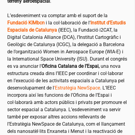
terreny aeroespacial
.
L’esdeveniment va comptar amb el suport de la
Fundació KIMbcn
i la col·laboració de l’
Institut d’Estudis
Espacials de Catalunya
(IEEC), la Fundació
i2CAT
, la
Digital Catalonia Alliance (DCA), l’Institut Cartogràfic i
Geològic de Catalunya (ICGC), la delegació a Barcelona
de l’organització Women in Aerospace Europe (WIA-E) i
la International Space University (ISU). Durant el congrés
es va anunciar l’
Oficina Catalana de l’Espai,
una nova
estructura creada dins l’IEEC per coordinar i col·laborar
en l’execució de les activitats espacials a Catalunya pel
desenvolupament de l
’Estratègia NewSpace
. L’IEEC
incorpora així les funcions de l’Oficina de l’Espai i
col·laborarà amb actors públics i privats per promoure el
sector espacial a Catalunya. L’esdeveniment va servir
també per exposar altres accions rellevants de
l’Estratègia NewSpace de Catalunya, com el llançament
dels nanosatèl·lits Enxaneta i Menut i la reactivació de