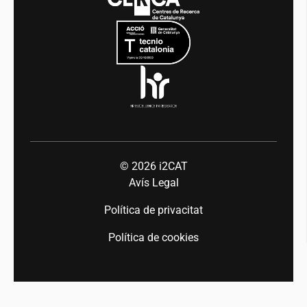
Mobilitat
Equitat i diversitat
Sala de premsa
Indústria 5.0
Talent
© 2026
i2CAT
Avís Legal
Política de privacitat
Política de cookies