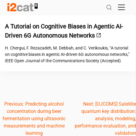
Salta
al
contingut
A Tutorial on Cognitive Biases in Agentic AI-
Driven 6G Autonomous Networks
H. Chergui, F. Rezazadeh, M. Debbah, and C. Verikoukis, “A tutorial
on cognitive biases in agentic AI-driven 6G autonomous networks,”
IEEE Open Journal of the Communications Society (Accepted)
Navegació
Previous:
Predicting alcohol
Next:
[OJCOMS] Satellite
concentration during beer
quantum key distribution:
d'entrades
fermentation using ultrasonic
analysis, modeling,
measurements and machine
performance evaluation, and
learning
validation