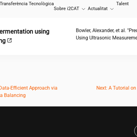
Transferència Tecnològica
Talent
Sobre
i2CAT
Actualitat
Bowler, Alexander, et al. "P
fermentation using
Using Ultrasonic Measureme
ing
Data-Efficient Approach via
Next:
A Tutorial o
ta Balancing