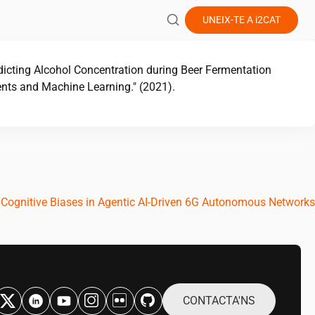
UNEIX-TE A
i2CAT
redicting Alcohol Concentration during Beer Fermentation
nts and Machine Learning." (2021).
n Cognitive Biases in Agentic AI-Driven 6G Autonomous Networks
CONTACTA'NS