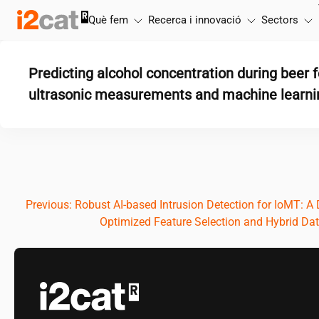
Salta
Què fem
Recerca i innovació
Sectors
al
contingut
Predicting alcohol concentration during beer 
ultrasonic measurements and machine learn
Navegació
Previous:
Robust AI-based Intrusion Detection for IoMT: A 
Optimized Feature Selection and Hybrid Da
d'entrades