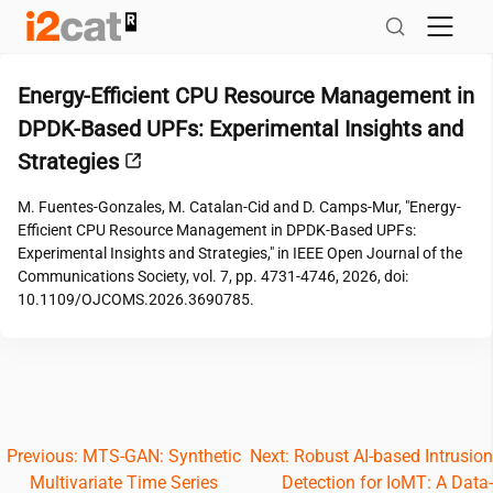
Salta
al
contingut
Energy-Efficient CPU Resource Management in
DPDK-Based UPFs: Experimental Insights and
Strategies
M. Fuentes-Gonzales, M. Catalan-Cid and D. Camps-Mur, "Energy-
Efficient CPU Resource Management in DPDK-Based UPFs:
Experimental Insights and Strategies," in IEEE Open Journal of the
Communications Society, vol. 7, pp. 4731-4746, 2026, doi:
10.1109/OJCOMS.2026.3690785.
Navegació
Previous:
MTS-GAN: Synthetic
Next:
Robust AI-based Intrusion
Multivariate Time Series
Detection for IoMT: A Data-
d'entrades