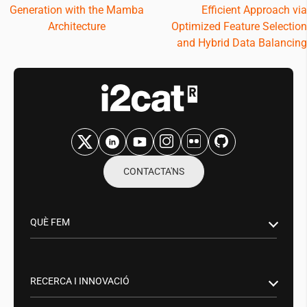
Generation with the Mamba
Efficient Approach via
Architecture
Optimized Feature Selection
and Hybrid Data Balancing
CONTACTA'NS
QUÈ FEM
Recerca i innovació
Sector Públic
RECERCA I INNOVACIÓ
Aliances empresarials
Smart Networks & Services: 5G/6G