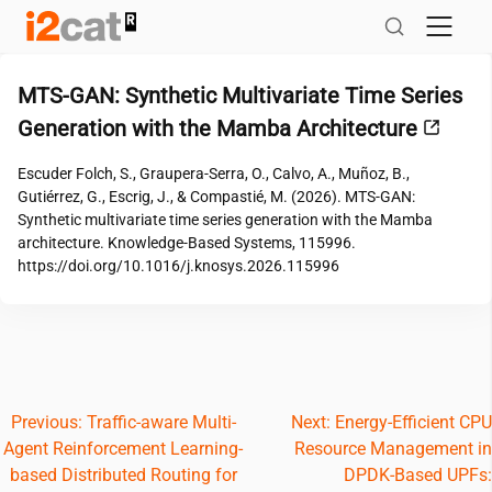
Salta
al
contingut
MTS-GAN: Synthetic Multivariate Time Series
Generation with the Mamba Architecture
Escuder Folch, S., Graupera-Serra, O., Calvo, A., Muñoz, B.,
Gutiérrez, G., Escrig, J., & Compastié, M. (2026). MTS-GAN:
Synthetic multivariate time series generation with the Mamba
architecture. Knowledge-Based Systems, 115996.
https://doi.org/10.1016/j.knosys.2026.115996
Navegació
Previous:
Traffic-aware Multi-
Next:
Energy-Efficient CPU
Agent Reinforcement Learning-
Resource Management in
d'entrades
based Distributed Routing for
DPDK-Based UPFs: