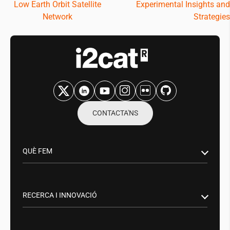
Low Earth Orbit Satellite
Experimental Insights and
Network
Strategies
CONTACTA'NS
QUÈ FEM
Recerca i innovació
Sector Públic
RECERCA I INNOVACIÓ
Aliances empresarials
Smart Networks & Services: 5G/6G