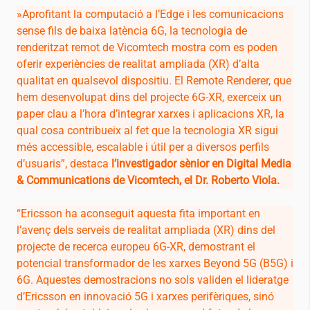
»Aprofitant la computació a l’Edge i les comunicacions
sense fils de baixa latència 6G, la tecnologia de
renderitzat remot de Vicomtech mostra com es poden
oferir experiències de realitat ampliada (XR) d’alta
qualitat en qualsevol dispositiu. El Remote Renderer, que
hem desenvolupat dins del projecte 6G-XR, exerceix un
paper clau a l’hora d’integrar xarxes i aplicacions XR, la
qual cosa contribueix al fet que la tecnologia XR sigui
més accessible, escalable i útil per a diversos perfils
d’usuaris”, destaca
l’investigador sènior en Digital Media
& Communications de Vicomtech, el Dr. Roberto Viola.
“Ericsson ha aconseguit aquesta fita important en
l’avenç dels serveis de realitat ampliada (XR) dins del
projecte de recerca europeu 6G-XR, demostrant el
potencial transformador de les xarxes Beyond 5G (B5G) i
6G. Aquestes demostracions no sols validen el lideratge
d’Ericsson en innovació 5G i xarxes perifèriques, sinó