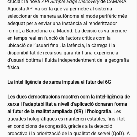
crucial: la nova
API Simple Edge Discovery
de CAMARA.
Aquesta API va ser la que va permetre al sistema
seleccionar de manera autònoma el mode perifèric més
adequat per a enviar una instància al renderitzador
remot, a Barcelona o a Madrid. La decisió es va prendre
en temps real en funció de factors crítics com la
ubicació de l’usuari final, la latència, la càrrega i la
disponibilitat de recursos, garantint una experiència
d’usuari òptima i fluida independentment de la geografia
física.
La intel·ligència de xarxa impulsa el futur del 6G
Les dues demostracions mostren com la intel·ligència de
xarxa i l’adaptabilitat a nivell d’aplicació donaran forma
al futur de la realitat ampliada (XR) i l’holografia
. Les
trucades hologràfiques es mantenen estables, fins i tot
en condicions de congestió, gràcies a la detecció
proactiva i la priorització de la qualitat de servei (QoD). A