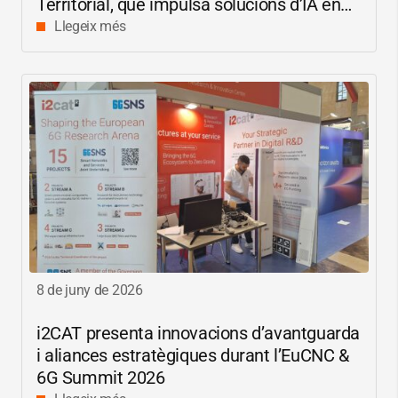
Territorial, que impulsa solucions d’IA en
català per reduir les bretxes socials i
Llegeix més
digitals
8 de juny de 2026
i2CAT
presenta innovacions d’avantguarda
i aliances estratègiques durant l’EuCNC &
6G Summit 2026