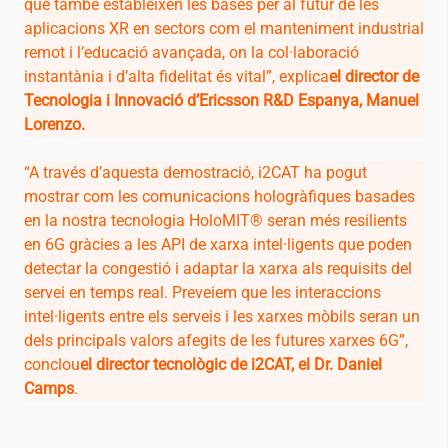
que també estableixen les bases per al futur de les
aplicacions XR en sectors com el manteniment industrial
remot i l’educació avançada, on la col·laboració
instantània i d’alta fidelitat és vital”, explica
el director de
Tecnologia i Innovació d’Ericsson R&D Espanya, Manuel
Lorenzo.
“A través d’aquesta demostració,
i2CAT
ha pogut
mostrar com les comunicacions hologràfiques basades
en la nostra tecnologia HoloMIT® seran més resilients
en 6G gràcies a les API de xarxa intel·ligents que poden
detectar la congestió i adaptar la xarxa als requisits del
servei en temps real. Preveiem que les interaccions
intel·ligents entre els serveis i les xarxes mòbils seran un
dels principals valors afegits de les futures xarxes 6G”,
conclou
el director tecnològic de
i2CAT
, el Dr. Daniel
Camps
.