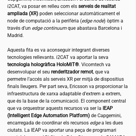
i2CAT
, va posar en relleu com els
serveis de realitat
ampliada (XR)
poden seleccionar automàticament el
node de computació a la perifèria (
edge node
) òptim a
través d’un
edge continuum
que abastava Barcelona i
Madrid.
Aquesta fita es va aconseguir integrant diverses
tecnologies rellevants.
i2CAT
va aportar la seva
tecnologia hologràfica HoloMiT®
. Vicomtech va
desenvolupar el seu
renderitzador remot
, que va
permetre l’accés als serveis XR per mitjà de dispositius
finals lleugers. Per part seva, Ericsson va proporcionar la
infraestructura de xarxa adaptable d’extrem a extrem,
que és la base de la comunicació. El component central
que va orquestrar aquests recursos va ser la
IEAP
(Intelligent Edge Automation Platform)
de Capgemini,
encarregada de coordinar els recursos
edge
a les dues
ciutats. La IEAP va aportar una peça de programari