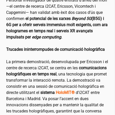
Personal investigador de quatre entitats d’arreu del món
—el centre de recerca
i2CAT
, Ericsson, Vicomtech i
Capgemini— han validat amb èxit dos casos d’ús que
confirmen
el potencial de les xarxes
Beyond 5G
(B5G) i
6G per a oferir serveis immersius molt exigents, com ara
hologrames en temps real i serveis XR avançats
impulsats per
edge computing
.
Trucades ininterrompudes de comunicació hologràfica
La primera demostració, desenvolupada per Ericsson i el
centre de recerca
i2CAT
, se centra en les
comunicacions
hologràfiques en temps real
, una tecnologia que promet
transformar la interacció remota. La demostració va
consistir en una sessió de comunicació hologràfica en
directe utilitzant el
sistema
HoloMIT®
d’
i2CAT
entre
Barcelona i Madrid. Va posar l’accent en dues
innovacions dissenyades per a mantenir la qualitat de
les trucades hologràfiques, garantint que la conversa